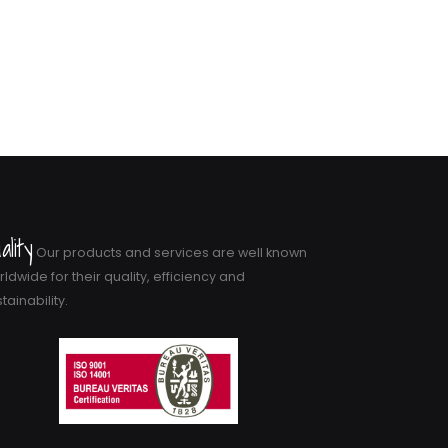
ality
Our products and services are well known
ldwide for their quality, efficiency and
tainability.