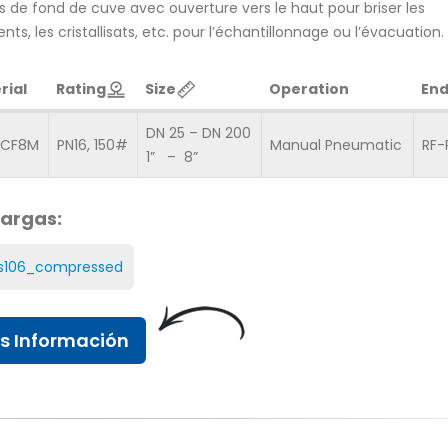
 de fond de cuve avec ouverture vers le haut pour briser les
nts, les cristallisats, etc. pour l’échantillonnage ou l’évacuation.
rial
Rating
Size
Operation
End
La vanne à clapet entièrement
Vannes à flotteu
automatisée EFSvalves est
EFSVALVES
DN 25 – DN 200
désormais revêtue de PTFE
-CF8M
PN16, 150#
Manual Pneumatic
RF-
25 août, 2016
1” – 8”
20 juillet, 2021
Nouvelle soupap
Pare-flammes
sécurité sanitair
argas:
service propre
25 février, 2017
4 juillet, 2015
s106_compressed
Protection des réservoirs
Valve World Düs
contre la pression et le vide
25 décembre, 2014
grâce aux soupapes de
s Información
dépression/surpression
23 novembre, 2016