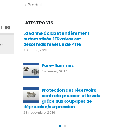
Produit
LATEST POSTS
s
r
La vanne à clapet entièrement
Vannes 
automatisée EFSvalves est
EFSVALV
désormais revêtue de PTFE
RF
25 août, 
20 juillet, 2021
e de
Nouvell
e pour
Pare-flammes
sécurité
service
25 février, 2017
4 juillet, 2015
Protection des réservoirs
seldorf
Valve W
contre la pression et le vide
25 décemb
grâce aux soupapes de
dépression/surpression
23 novembre, 2016