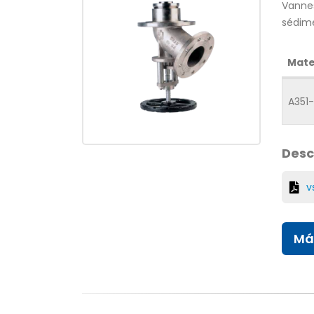
Vannes
sédime
Mate
A351
Desc
v
Má