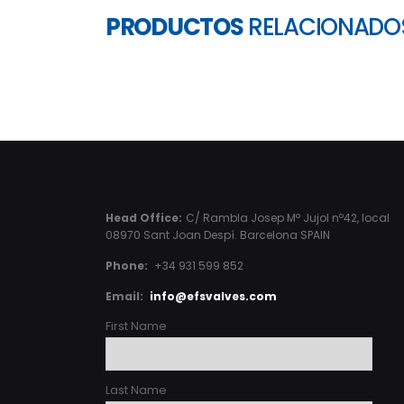
PRODUCTOS
RELACIONADO
Head Office:
C/ Rambla Josep Mº Jujol nº42, local
08970 Sant Joan Despí. Barcelona SPAIN
Phone:
+34 931 599 852
Email:
info@efsvalves.com
First Name
Last Name