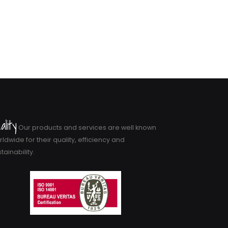
ality
Our products and services are well known
ldwide for their quality, efficiency and
tainability.