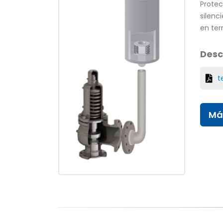
Protec
silenc
en ter
Desc
t
Má