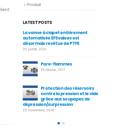
Produit
lient
LATEST POSTS
r
La vanne à clapet entièrement
Vannes 
automatisée EFSvalves est
EFSVALV
désormais revêtue de PTFE
25 août, 
20 juillet, 2021
e de
Nouvell
e pour
Pare-flammes
sécurité
service
25 février, 2017
4 juillet, 2015
Protection des réservoirs
seldorf
Valve W
contre la pression et le vide
25 décemb
grâce aux soupapes de
dépression/surpression
23 novembre, 2016