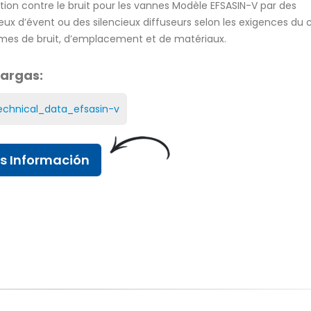
tion contre le bruit pour les vannes Modèle EFSASIN-V par des
ieux d’évent ou des silencieux diffuseurs selon les exigences du c
mes de bruit, d’emplacement et de matériaux.
argas:
La vanne à clapet entièrement
Vannes à flotteu
automatisée EFSvalves est
EFSVALVES
désormais revêtue de PTFE
25 août, 2016
echnical_data_efsasin-v
20 juillet, 2021
Nouvelle soupap
Pare-flammes
sécurité sanitair
s Información
service propre
25 février, 2017
4 juillet, 2015
Protection des réservoirs
Valve World Düs
contre la pression et le vide
25 décembre, 2014
grâce aux soupapes de
dépression/surpression
23 novembre, 2016