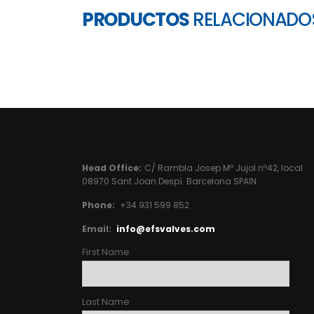
PRODUCTOS
RELACIONADO
Head Office:
C/ Rambla Josep Mº Jujol nº42, local
08970 Sant Joan Despí. Barcelona SPAIN
Phone:
+34 931 599 852
Email:
info@efsvalves.com
First Name
Last Name