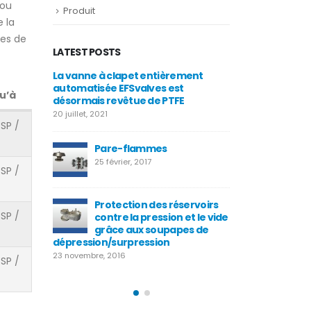
 ou
Produit
e la
ges de
LATEST POSTS
r
La vanne à clapet entièrement
Vannes 
automatisée EFSvalves est
EFSVALV
u’à
désormais revêtue de PTFE
25 août, 
20 juillet, 2021
BSP /
oupape de
Nouvell
itaire pour
Pare-flammes
sécurité
pre
service
25 février, 2017
BSP /
4 juillet, 2015
Protection des réservoirs
Valve W
BSP /
d
contre la pression et le vide
25 décemb
grâce aux soupapes de
dépression/surpression
2014
23 novembre, 2016
BSP /