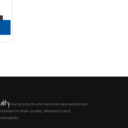
ality
Our products and services are well known
ldwide for their quality, efficiency and
tainability.