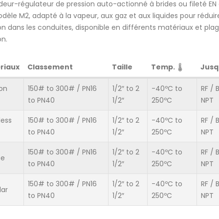
eur-régulateur de pression auto-actionné à brides ou fileté EN
dèle M2, adapté à la vapeur, aux gaz et aux liquides pour réduir
on dans les conduites, disponible en différents matériaux et pla
on.
La vanne à clapet entièrement
Vannes à flotteu
automatisée EFSvalves est
EFSVALVES
riaux
Classement
Taille
Temp.
Jusq
désormais revêtue de PTFE
25 août, 2016
20 juillet, 2021
on
150# to 300# / PN16
1/2″ to 2
-40ºC to
RF / 
Nouvelle s
to PN40
1/2″
250ºC
NPT
Pare-flammes
sécurité san
service pro
25 février, 2017
less
150# to 300# / PN16
1/2″ to 2
-40ºC to
RF / 
4 juillet, 2015
to PN40
1/2″
250ºC
NPT
Protection des réservoirs
150# to 300# / PN16
1/2″ to 2
-40ºC to
RF / 
Valve Worl
contre la pression et le vide
ze
Düsseldorf
grâce aux soupapes de
to PN40
1/2″
250ºC
NPT
dépression/surpression
25 décembre, 
23 novembre, 2016
150# to 300# / PN16
1/2″ to 2
-40ºC to
RF / 
lar
to PN40
1/2″
250ºC
NPT