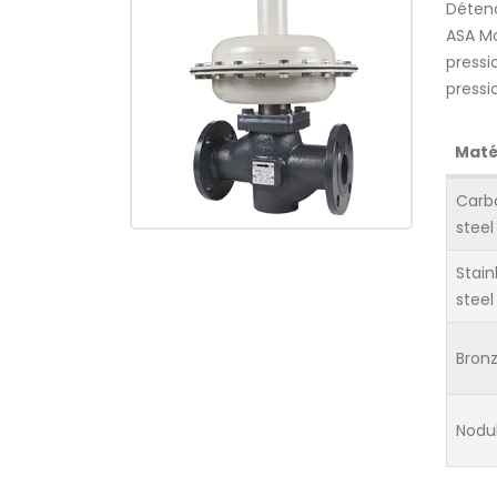
Détend
ASA Mo
pressi
pressi
Maté
Carb
steel
Stain
steel
Bron
Nodu