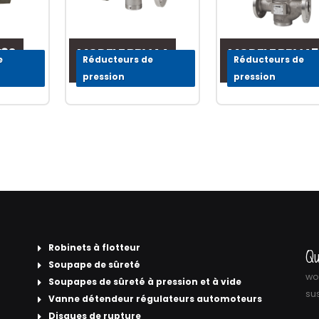
V30
MODELE PRV44
MODELE PRV45
e
Réducteurs de
Réducteurs de
pression
pression
Robinets à flotteur
Qu
Soupape de sûreté
wor
Soupapes de sûreté à pression et à vide
sus
Vanne détendeur régulateurs automoteurs
Disques de rupture