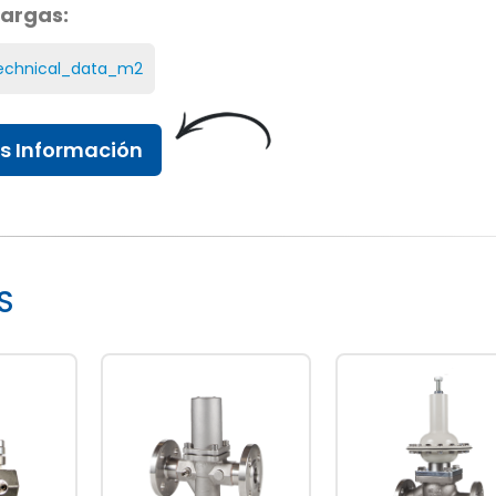
argas:
echnical_data_m2
s Información
S