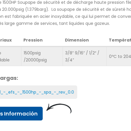
 1500HP Soupape de sécurité et de décharge haute pression fil
à 20.000psig (1.379barg). La soupape de sécurité et de sûreté h
on est fabriquée en acier inoxydable, ce qui lui permet de conve
ès large gamme de services, tant liquides que gazeux.
 entièrement
Vannes à flotteur
La vanne 
lves est
EFSVALVES
automatis
riaux
Pression
Dimension
Températ
 de PTFE
désormais
25 août, 2016
20 juillet, 20
o
1500psig
3/8” 9/16” / 1/2″ /
0ºC to 20
dable
/20000psig
3/4”
mmes
P
Nouvelle soupape de
17
25
sécurité sanitaire pour
service propre
argas:
4 juillet, 2015
 des réservoirs
P
pression et le vide
c
1_-_efs_-_1500hp_-_spa_-_rev_0.0
 soupapes de
g
Valve World
ssion
dépressio
Düsseldorf
23 novembre
25 décembre, 2014
s Información