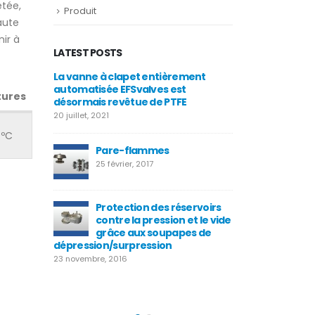
etée,
Produit
aute
nir à
LATEST POSTS
à clapet entièrement
Vannes à flotteur
L
ée EFSvalves est
EFSVALVES
a
ures
 revêtue de PTFE
d
25 août, 2016
21
2
4ºC
Nouvelle soupape de
are-flammes
sécurité sanitaire pour
service propre
 février, 2017
4 juillet, 2015
rotection des réservoirs
Valve World Düsseldorf
ontre la pression et le vide
25 décembre, 2014
râce aux soupapes de
n/surpression
d
, 2016
2