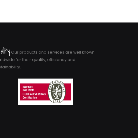
ality
Our products and services are well known
ldwide for their quality, efficiency and
tainability.