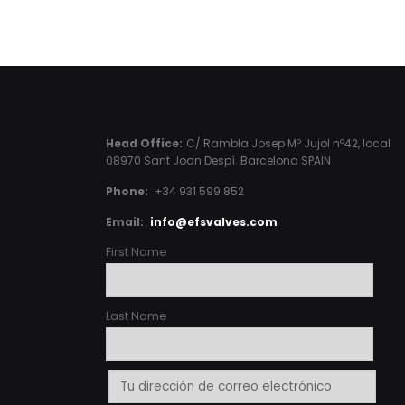
Head Office:
C/ Rambla Josep Mº Jujol nº42, local
08970 Sant Joan Despí. Barcelona SPAIN
Phone:
+34 931 599 852
Email:
info@efsvalves.com
First Name
Last Name