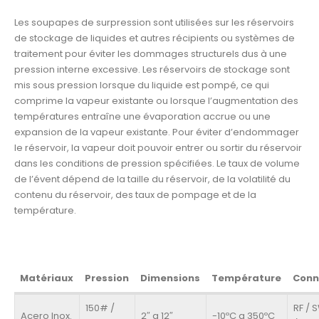
Les soupapes de surpression sont utilisées sur les réservoirs
de stockage de liquides et autres récipients ou systèmes de
traitement pour éviter les dommages structurels dus à une
pression interne excessive. Les réservoirs de stockage sont
mis sous pression lorsque du liquide est pompé, ce qui
comprime la vapeur existante ou lorsque l’augmentation des
températures entraîne une évaporation accrue ou une
expansion de la vapeur existante. Pour éviter d’endommager
le réservoir, la vapeur doit pouvoir entrer ou sortir du réservoir
dans les conditions de pression spécifiées. Le taux de volume
de l’évent dépend de la taille du réservoir, de la volatilité du
contenu du réservoir, des taux de pompage et de la
température.
Matériaux
Pression
Dimensions
Température
Conn
150# /
RF / 
Acero Inox.
2″ a 12″
-10ºC a 350ºC