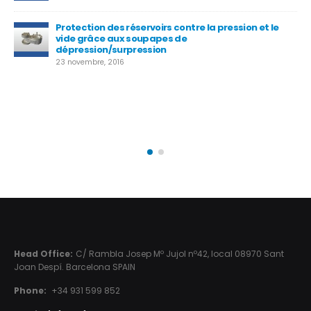
Valve World Düsseldorf
25 décembre, 2014
Head Office:
C/ Rambla Josep Mº Jujol nº42, local 08970 Sant
Joan Despí. Barcelona SPAIN
Phone:
+34 931 599 852