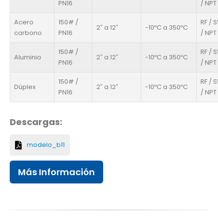
PN16
/ NPT
Acero
150# /
RF / 
2″ a 12″
-10ºC a 350ºC
carbono
PN16
/ NPT
150# /
RF / 
Aluminio
2″ a 12″
-10ºC a 350ºC
PN16
/ NPT
150# /
RF / 
Dúplex
2″ a 12″
-10ºC a 350ºC
PN16
/ NPT
Descargas:
modelo_b11
Más Información