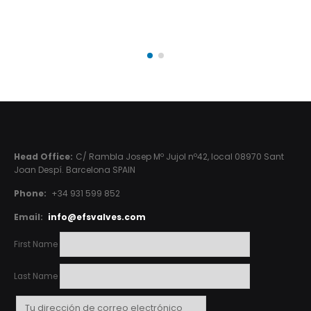
Head Office:
C/ Rambla Josep Mº Jujol nº42, local 08970 Sant
Joan Despí. Barcelona SPAIN
Phone:
+34 931 599 852
Email:
info@efsvalves.com
First Name
Last Name