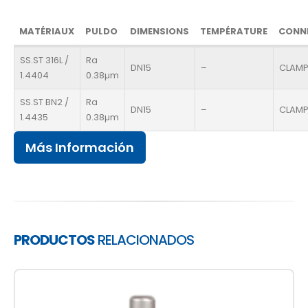
MATÉRIAUX
PULDO
DIMENSIONS
TEMPÉRATURE
CONN
SS.ST 316L /
Ra
DN15
–
CLAM
1.4404
0.38µm
SS.ST BN2 /
Ra
DN15
–
CLAM
1.4435
0.38µm
Más Información
PRODUCTOS
RELACIONADOS