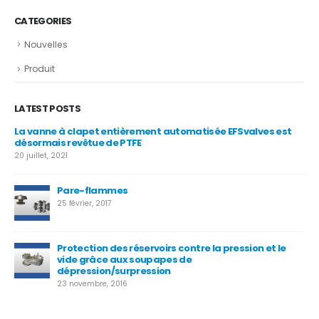
CATEGORIES
Nouvelles
Produit
LATEST POSTS
nne à clapet entièrement automatisée EFSvalves est
Van
mais revêtue de PTFE
25 a
et, 2021
Nou
Pare-flammes
pr
25 février, 2017
4 ju
Protection des réservoirs contre la pression et le
Val
vide grâce aux soupapes de
25 
dépression/surpression
23 novembre, 2016