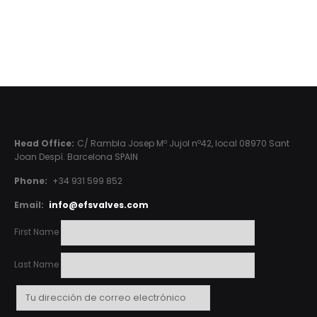
Head Office:
C/ Rambla Josep Mº Jujol nº42, local 08970 Sant
Joan Despí. Barcelona SPAIN
Phone:
+34 931 599 852
Email:
info@efsvalves.com
First Name
Last Name