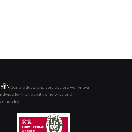
ality
Our products and services are well known
ldwide for their quality, efficiency and
tainability.