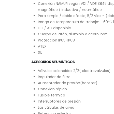
Conexión NAMUR según VDI / VDE 3845 disp
magnético / inductivo / neumático
Para simple / doble efecto; 5/2 vías – (do
Rango de temperatura de trabajo: – 60ºC 
DC / AC disponible.
Cuerpo de latón, aluminio o acero inox.
Protección IP65-IP68.
ATEX
SIL
· ACESORIOS NEUMÁTICOS
Válvulas solenoides 2/2( electrovalvulas)
Regulador de filtro
Aumentador de presión(booster)
Conexion rápido
Fusible térmico
Interruptores de presión
Las válvulas de alivio
Retencion válvulas