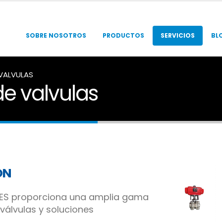
SOBRE NOSOTROS
PRODUCTOS
SERVICIOS
BL
VALVULAS
e valvulas
ÓN
VES proporciona una amplia gama
válvulas y soluciones