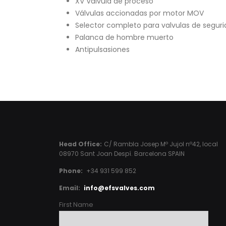
XV Válvula de proceso
Válvulas accionadas por motor MOV
Selector completo para valvulas de segur
Palanca de hombre muerto
Antipulsasiones
Head Office:
C/ Rambla Josep Mº Jujol nº42, local
08970 Sant Joan Despí. Barcelona SPAIN
Phone:
+34 931 599 852
Email:
info@efsvalves.com
First Name