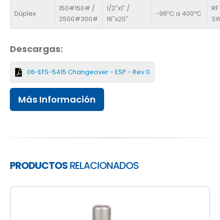
150#150# /
1/2″x1″ /
RF
Dúplex
-96ºC a 400ºC
2500#300#
16″x20″
SW
Descargas:
06-EFS-5415 Changeover - ESP - Rev 0
Más Información
PRODUCTOS
RELACIONADOS