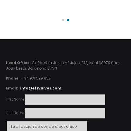
Head Office:
C/ Rambla Josep Mº Jujol nº42, local 08970 Sant
Joan Despí. Barcelona SPAIN
Phone:
+34 931 599 852
Email:
info@efsvalves.com
First Name
Last Name