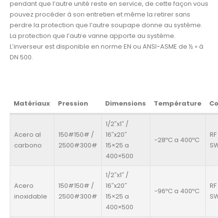
pendant que l’autre unité reste en service, de cette façon vous
pouvez procéder à son entretien et même la retirer sans
perdre la protection que l’autre soupape donne au système.
La protection que l’autre vanne apporte au système.
L’inverseur est disponible en norme EN ou ANSI-ASME de ½ » à
DN 500.
Matériaux
Pression
Dimensions
Température
Co
1/2″x1″ /
Acero al
150#150# /
16″x20″
RF
-28ºC a 400ºC
carbono
2500#300#
15×25 a
SW
400×500
1/2″x1″ /
Acero
150#150# /
16″x20″
RF
-96ºC a 400ºC
inoxidable
2500#300#
15×25 a
SW
400×500