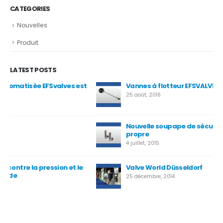
CATEGORIES
Nouvelles
Produit
LATEST POSTS
t
Vannes à flotteur EFSVALVES
La
dé
25 août, 2016
20 j
Nouvelle soupape de sécurité sanitaire pour service
propre
4 juillet, 2015
Valve World Düsseldorf
25 décembre, 2014