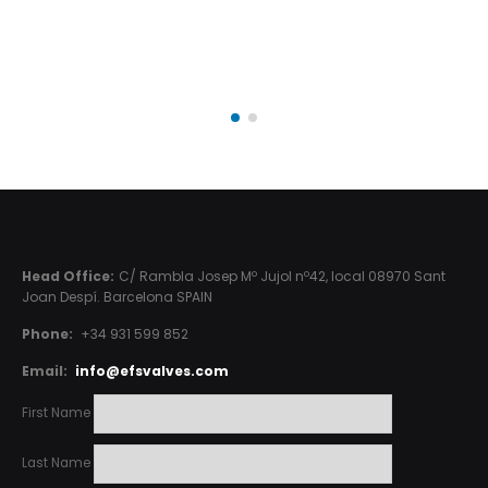
Head Office:
C/ Rambla Josep Mº Jujol nº42, local 08970 Sant
Joan Despí. Barcelona SPAIN
Phone:
+34 931 599 852
Email:
info@efsvalves.com
First Name
Last Name