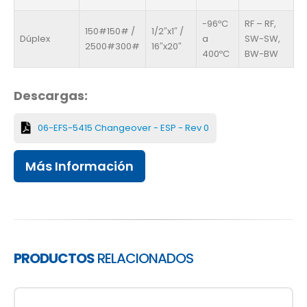
-96ºC
RF – RF,
150#150# /
1/2″x1″ /
Dúplex
a
SW-SW,
2500#300#
16″x20″
400ºC
BW-BW
Descargas:
06-EFS-5415 Changeover - ESP - Rev 0
Más Información
PRODUCTOS
RELACIONADOS