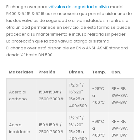
El change over para
válvulas de seguridad o alivio
model
5400 & 5415 & 5216 es un accesorio que permite aislar una de
las dos válvulas de seguridad o alivio instaladas mientras la
otra unidad permanece en servicio, de esta forma se puede
proceder a su mantenimiento e incluso retirarla sin perder
La protección que la otra válvula otorga al sistema.
El change over está disponible en EN o ANSI-ASME standard
desde ½” hasta DN 500
Materiales
Presión
Dimen.
Temp.
Con.
1/2″x1″ /
-28ºC
RF – RF,
Acero al
150#150# /
16″x20″
a
SW-SW,
carbono
2500#300#
15×25 a
400ºC
BW-BW
400×500
1/2″x1″ /
-96ºC
RF – RF,
Acero
150#150# /
16″x20″
a
SW-SW,
inoxidable
2500#300#
15×25 a
400ºC
BW-BW
400×500