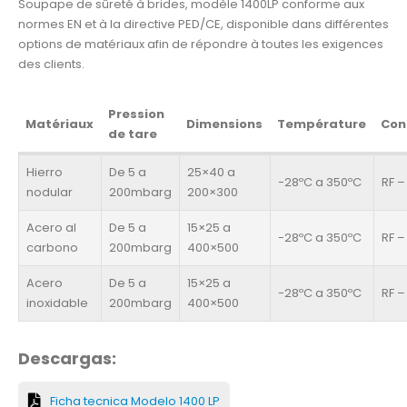
Soupape de sûreté à brides, modèle 1400LP conforme aux
normes EN et à la directive PED/CE, disponible dans différentes
options de matériaux afin de répondre à toutes les exigences
des clients.
Pression
Matériaux
Dimensions
Température
Con
de tare
Hierro
De 5 a
25×40 a
-28ºC a 350ºC
RF –
nodular
200mbarg
200×300
Acero al
De 5 a
15×25 a
-28ºC a 350ºC
RF –
carbono
200mbarg
400×500
Acero
De 5 a
15×25 a
-28ºC a 350ºC
RF –
inoxidable
200mbarg
400×500
Descargas:
Ficha tecnica Modelo 1400 LP