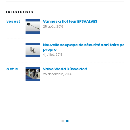
LATEST POSTS
t
Vannes à flotteur EFSVALVES
La
dé
25 août, 2016
20 j
Nouvelle soupape de sécurité sanitaire pour service
propre
4 juillet, 2015
Valve World Düsseldorf
25 décembre, 2014