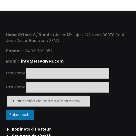
Head Office:
C/ Rambla Josep Mº Jujol nº42, local 08970 Sant
Joan Despí. Barcelona SPAIN
Phone:
+34 931 599 852
Email:
info@efsvalves.com
First Name
Last Name
Robinets à flotteur
Soupape de sûreté