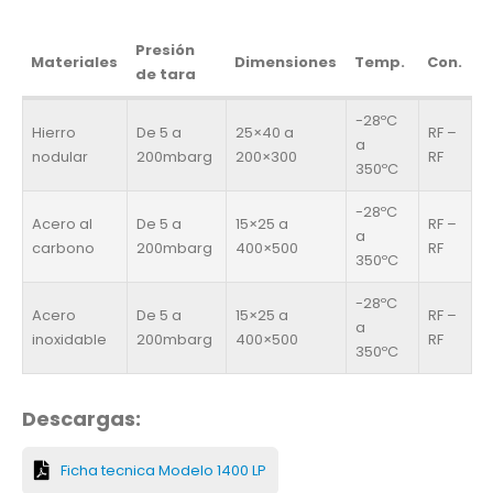
Presión
Materiales
Dimensiones
Temp.
Con.
de tara
-28ºC
Hierro
De 5 a
25×40 a
RF –
a
nodular
200mbarg
200×300
RF
350ºC
-28ºC
Acero al
De 5 a
15×25 a
RF –
a
carbono
200mbarg
400×500
RF
350ºC
-28ºC
Acero
De 5 a
15×25 a
RF –
a
inoxidable
200mbarg
400×500
RF
350ºC
Descargas:
Ficha tecnica Modelo 1400 LP