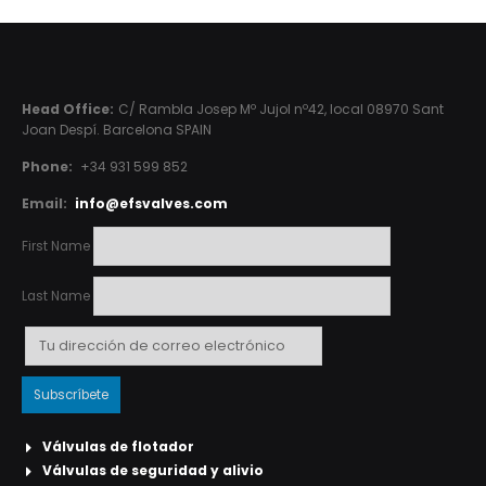
Head Office:
C/ Rambla Josep Mº Jujol nº42, local 08970 Sant
Joan Despí. Barcelona SPAIN
Phone:
+34 931 599 852
Email:
info@efsvalves.com
First Name
Last Name
Válvulas de flotador
Válvulas de seguridad y alivio