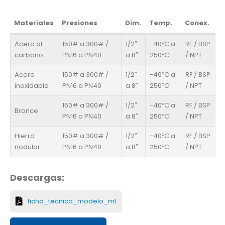
Materiales
Presiones
Dim.
Temp.
Conex.
Acero al
150# a 300# /
1/2″
-40ºC a
RF / BSP
carbono
PN16 a PN40
a 8″
250ºC
/ NPT
Acero
150# a 300# /
1/2″
-40ºC a
RF / BSP
inoxidable
PN16 a PN40
a 8″
250ºC
/ NPT
150# a 300# /
1/2″
-40ºC a
RF / BSP
Bronce
PN16 a PN40
a 8″
250ºC
/ NPT
Hierro
150# a 300# /
1/2″
-40ºC a
RF / BSP
nodular
PN16 a PN40
a 8″
250ºC
/ NPT
Descargas:
ficha_tecnica_modelo_m1