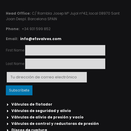
Head Office:
C/ Rambla Josep Mº Jujol nº42, local 08970 Sant
Joan Despí. Barcelona SPAIN
Phone:
+34 931 599 852
Email:
info@efsvalves.com
First Name
Last Name
Válvulas de flotador
Válvulas de seguridad y alivio
Válvulas de alivio de presión y vacío
Válvulas de control y reductoras de presión
Discos de ruptura