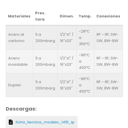
Pres.
Materiales
Dimen.
Temp.
Conexiones
tara
-28ºC
Acero al
5 a
1/2″x1″ /
RF – RF, SW-
a
carbono
200mbarg
16″x20″
SW, BW-BW
350ºC
-96ºC
Acero
5 a
1/2″x1″ /
RF – RF, SW-
a
inoxidable
200mbarg
16″x20″
SW, BW-BW
400ºC
-96ºC
5 a
1/2″x1″ /
RF – RF, SW-
Duplex
a
200mbarg
16″x20″
SW, BW-BW
400ºC
Descargas:
ficha_tecnica_modelo_1415_lp