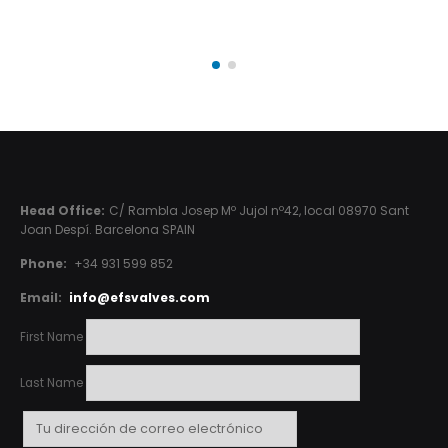
Head Office:
C/ Rambla Josep Mº Jujol nº42, local 08970 Sant
Joan Despí. Barcelona SPAIN
Phone:
+34 931 599 852
Email:
info@efsvalves.com
First Name
Last Name