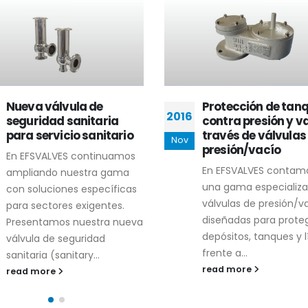
Nueva válvula de
Protección de tan
2016
seguridad sanitaria
contra presión y v
para servicio sanitario
través de válvulas
Nov
presión/vacío
En EFSVALVES continuamos
En EFSVALVES contam
ampliando nuestra gama
una gama especializ
con soluciones específicas
válvulas de presión/v
para sectores exigentes.
diseñadas para prote
Presentamos nuestra nueva
depósitos, tanques y 
válvula de seguridad
frente a...
sanitaria (sanitary...
read more
read more