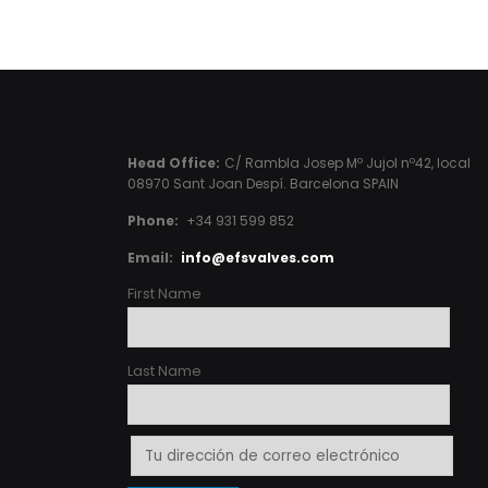
Head Office:
C/ Rambla Josep Mº Jujol nº42, local
08970 Sant Joan Despí. Barcelona SPAIN
Phone:
+34 931 599 852
Email:
info@efsvalves.com
First Name
Last Name