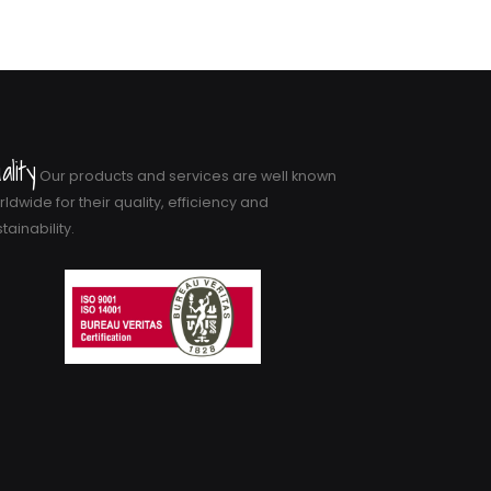
ality
Our products and services are well known
ldwide for their quality, efficiency and
tainability.