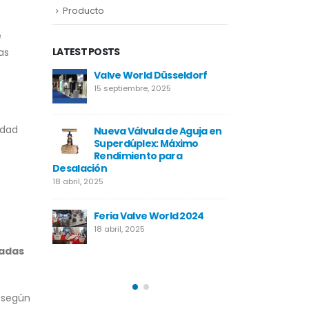
Producto
e
LATEST POSTS
as
Valve World Düsseldorf
Neom
15 septiembre, 2025
17 abril, 2
idad
RFA 2
Nueva Válvula de Aguja en
Proyect
Superdúplex: Máximo
17 abril, 2
Rendimiento para
Desalación
18 abril, 2025
Proyec
17 abril, 2
Temane
Feria Valve World 2024
18 abril, 2025
adas
o según