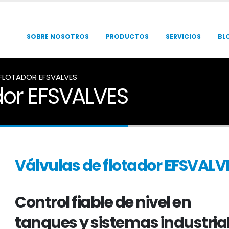
SOBRE NOSOTROS
PRODUCTOS
SERVICIOS
BL
 FLOTADOR EFSVALVES
dor EFSVALVES
Válvulas de flotador EFSVALV
Control fiable de nivel en
tanques y sistemas industria