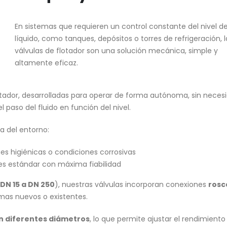
En sistemas que requieren un control constante del nivel d
líquido, como tanques, depósitos o torres de refrigeración, l
válvulas de flotador son una solución mecánica, simple y
Valve World Düsseldorf
Neom
altamente eficaz.
15 septiembre, 2025
17 abril, 2025
tador, desarrolladas para operar de forma autónoma, sin neces
Nueva Válvula de Aguja en
Proyecto MI
Superdúplex: Máximo
17 abril, 2025
 paso del fluido en función del nivel.
Rendimiento para
Desalación
a del entorno:
18 abril, 2025
nes higiénicas o condiciones corrosivas
Proyecto 
Feria Valve World 2024
ones estándar con máxima fiabilidad
17 abril, 2025
18 abril, 2025
(DN 15 a DN 250
), nuestras válvulas incorporan conexiones
rosc
temas nuevos o existentes.
n diferentes diámetros
, lo que permite ajustar el rendimient