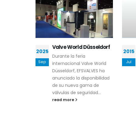
Valve World Düsseldorf
2025
2015
nuestra
Durante la feria
Sep
Jul
nes para la
internacional Valve World
sistemas
Düsseldorf, EFSVALVES ha
 y vacío, en
anunciado la disponibilidad
ntamos...
de su nueva gama de
válvulas de seguridad...
read more