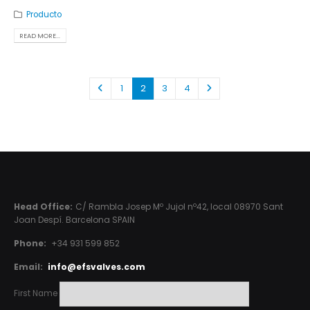
Producto
READ MORE...
1
2
3
4
Head Office:
C/ Rambla Josep Mº Jujol nº42, local 08970 Sant
Joan Despí. Barcelona SPAIN
Phone:
+34 931 599 852
Email:
info@efsvalves.com
First Name