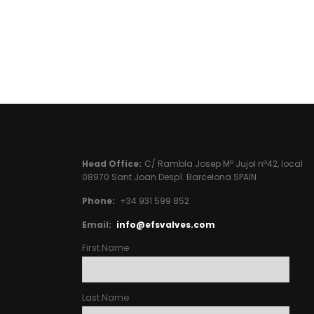
Head Office:
C/ Rambla Josep Mº Jujol nº42, local
08970 Sant Joan Despí. Barcelona SPAIN
Phone:
+34 931 599 852
Email:
info@efsvalves.com
First Name
Last Name