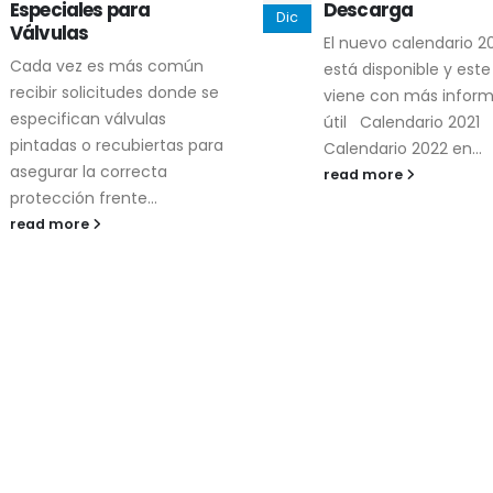
Descarga
El nuevo calendario 2021 ya
está disponible y este año
viene con más información
útil Calendario 2021
Válvulas de Segur
2025
Calendario 2022 en...
vs. Válvulas de Aliv
Diferencias Clave
read more
Abr
En la protección cont
sobrepresión, las válv
seguridad y las válvul
alivio cumplen funcio
similares, pero operan 
read more