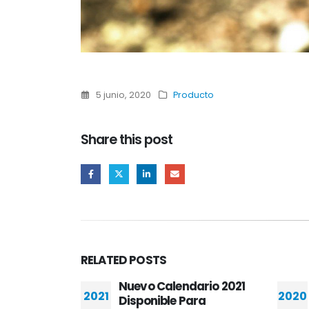
5 junio, 2020
Producto
Share this post
RELATED
POSTS
ario 2021
Pinturas y
2020
2021
ra
Recubrimientos