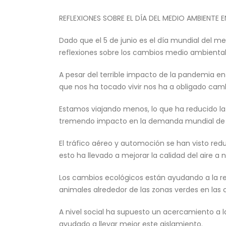
REFLEXIONES
SOBRE
EL
DÍA
DEL
MEDIO
AMBIENTE
E
Dado que el 5 de junio es el día mundial del
reflexiones sobre los cambios medio ambiental
A pesar del terrible impacto de la pandemia en
Valve World Düsseldorf
que nos ha tocado vivir nos ha a obligado cam
15 septiembre, 2025
Estamos viajando menos, lo que ha reducido l
tremendo impacto en la demanda mundial de 
Nueva Válvula de Aguja e
Superdúplex: Máximo
Rendimiento para
El tráfico aéreo y automoción se han visto red
Desalación
esto ha llevado a mejorar la calidad del aire a
18 abril, 2025
Los cambios ecológicos están ayudando a la r
Feria Valve World 2024
animales alrededor de las zonas verdes en las 
18 abril, 2025
A nivel social ha supuesto un acercamiento 
ayudado a llevar mejor este aislamiento.