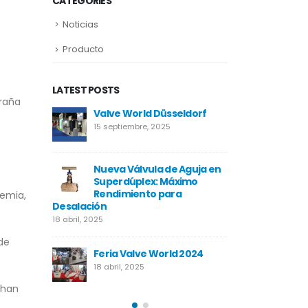
CATEGORIES
Noticias
Producto
LATEST POSTS
traña
seldorf
Neom
Valve W
17 abril, 2025
15 septie
 Aguja en
Proyecto MIRFA 2
Nueva V
áximo
Superdú
17 abril, 2025
ra
Rendimi
demia,
Desalación
18 abril, 2025
Proyecto Temane
17 abril, 2025
de
d 2024
Feria V
18 abril, 
 han