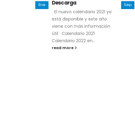
Especiales para
Sep
Dic
Válvulas
ario 2021 ya
Cada vez es más común
y este año
recibir solicitudes donde se
información
especifican válvulas
 2021
pintadas o recubiertas para
en...
asegurar la correcta
protección frente...
read more