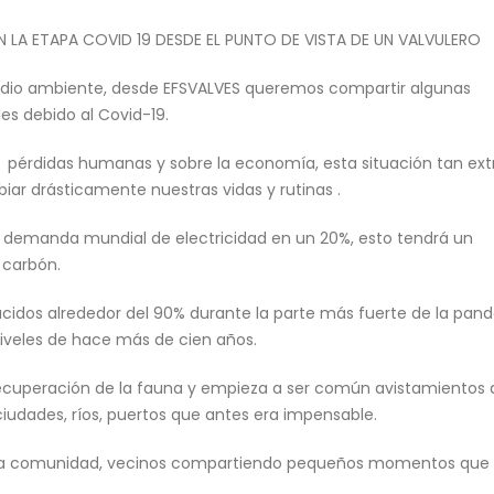
N
LA
ETAPA
COVID
19
DESDE
EL PUNTO
DE
VISTA
DE UN VALVULERO
 medio ambiente, desde EFSVALVES queremos compartir algunas
es debido al Covid-19.
pérdidas humanas y sobre la economía, esta situación tan ex
Neom
Valve World Düs
biar drásticamente nuestras vidas y
rutinas .
17 abril, 2025
15 septiembre, 2025
a demanda mundial de electricidad en un 20%, esto tendrá un
carbón.
n
Proyecto MIRFA 2
Nueva Válvula de
Superdúplex: M
17 abril, 2025
Rendimiento pa
ucidos alrededor del 90% durante la parte más fuerte de la pan
Desalación
 niveles de hace más de cien años.
18 abril, 2025
Proyecto Temane
17 abril, 2025
ecuperación de la fauna y empieza a ser común avistamientos 
Feria Valve Worl
ciudades, ríos, puertos que antes era impensable.
18 abril, 2025
a la comunidad, vecinos compartiendo pequeños momentos que