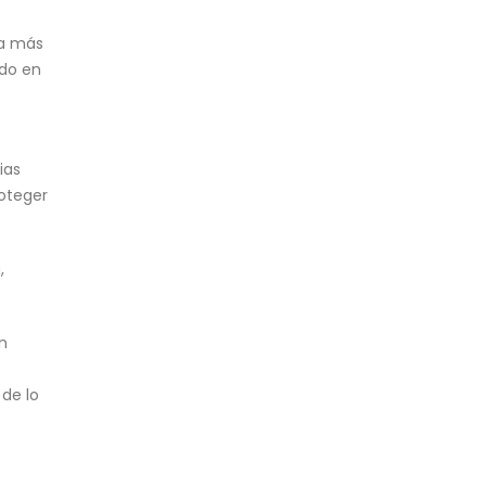
da más
do en
ias
roteger
,
n
de lo