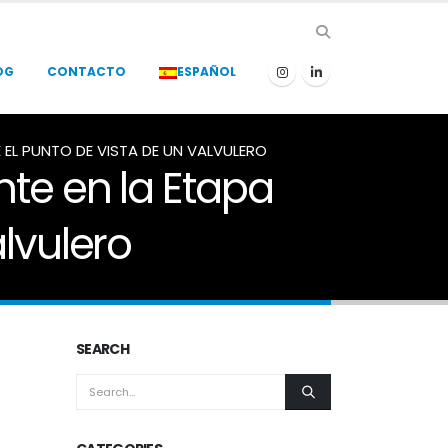
OG
CONTACTO
ESPAÑOL
E EL PUNTO DE VISTA DE UN VALVULERO
nte en la Etapa
lvulero
SEARCH