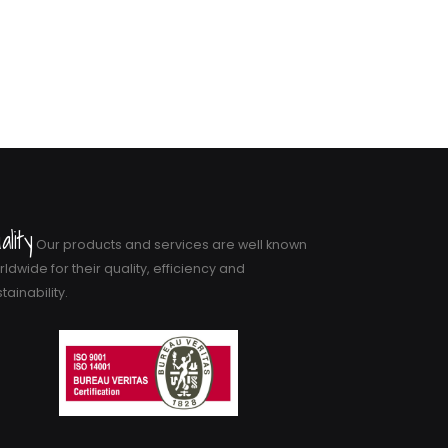
ality
Our products and services are well known
ldwide for their quality, efficiency and
tainability.