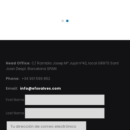
Head Office:
C/ Rambla Josep Mº Jujol nº42, local 08970 Sant
Joan Despí. Barcelona SPAIN
Phone:
+34 931 599 852
Email:
info@efsvalves.com
First Name
Last Name