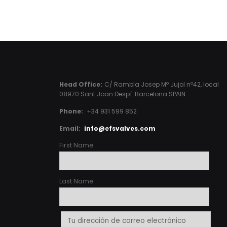
Head Office:
C/ Rambla Josep Mº Jujol nº42, local
08970 Sant Joan Despí. Barcelona SPAIN
Phone:
+34 931 599 852
Email:
info@efsvalves.com
First Name
Last Name