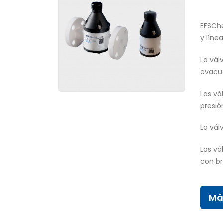
EFSCh
y líne
La vál
evacua
Las vá
presió
La vál
Las vá
con br
Má