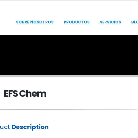
SOBRE NOSOTROS
PRODUCTOS
SERVICIOS
BL
EFS Chem
duct
Description