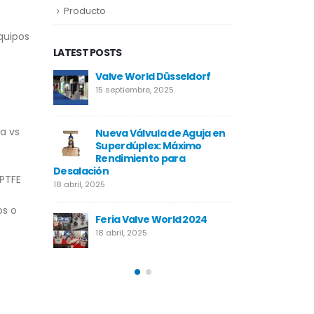
Producto
quipos
LATEST POSTS
Valve World Düsseldorf
Neom
15 septiembre, 2025
17 abril, 2
a vs
Nueva Válvula de Aguja en
Proyect
Superdúplex: Máximo
17 abril, 2
Rendimiento para
Desalación
 PTFE
18 abril, 2025
ne
Proyec
17 abril, 2
os o
Feria Valve World 2024
18 abril, 2025