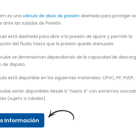
em es una
válvula de alivio de presión
diseñada para proteger e
as ante las subidas de Presión.
Valve World Düsseldorf
Neom
vula está diseñada para abrir a la presión de ajuste y permitir la
15 septiembre, 2025
17 abril, 2025
ción del fluido hasta que la presión quede atenuada.
lvulas se dimensionan dependiendo de la capacidad de descarg
Nueva Válvula de Aguja en
Proyecto MIRFA 2
Superdúplex: Máximo
17 abril, 2025
n de disparo.
Rendimiento para
Desalación
vula está disponible en los siguientes materiales: CPVC, PP, PVDF,
18 abril, 2025
Proyecto Tema
17 abril, 2025
lvulas están disponibles desde ½” hasta 4” con extremos roscad
Feria Valve World 2024
ida (sujeto a cdades).
18 abril, 2025
s Información