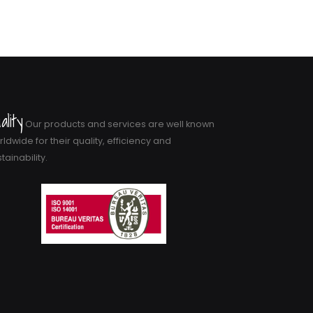
ality
Our products and services are well known
ldwide for their quality, efficiency and
tainability.